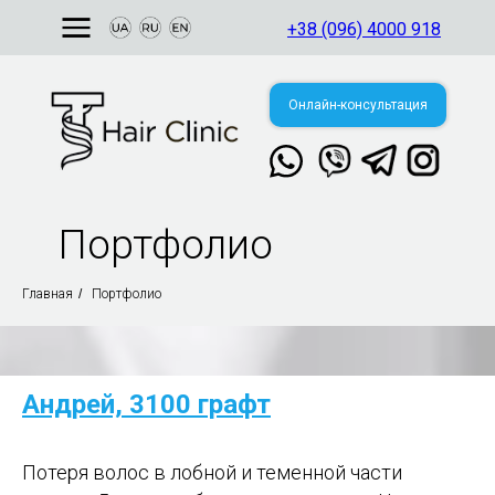
+38 (096) 4000 918
Онлайн-консультация
Портфолио
Свяжитесь с нами
в мессенджере:
Главная
/
Портфолио
аина, г. Киев
т. Валерия
ановского, 144
Андрей, 3100 графт
Потеря волос в лобной и теменной части