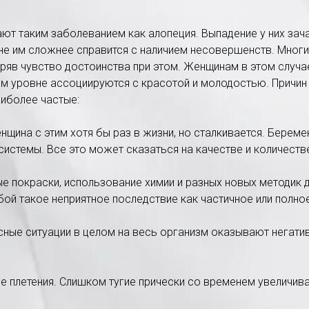
т таким заболеванием как алопеция. Выпадение у них зач
не им сложнее справится с наличием несовершенств. Мног
еряв чувство достоинства при этом. Женщинам в этом случа
м уровне ассоциируются с красотой и молодостью. Причин
иболее частые:
нщина с этим хотя бы раз в жизни, но сталкивается. Берем
системы. Все это может сказаться на качестве и количеств
ые покраски, использование химии и разных новых методик 
бой такое неприятное последствие как частичное или полно
сные ситуации в целом на весь организм оказывают негатив
ие плетения. Слишком тугие прически со временем увеличив