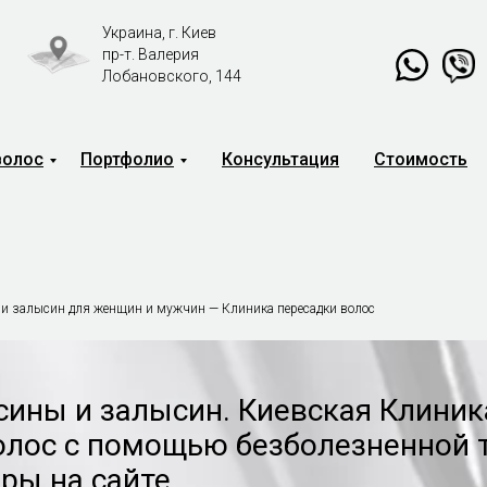
Украина, г. Киев
пр-т. Валерия
Лобановского, 144
волос
Портфолио
Консультация
Стоимость
Свяжитесь с нами
Онлайн-консультация
в мессенджере:
 и залысин для женщин и мужчин — Клиника пересадки волос
сины и залысин. Киевская Клиник
лос с помощью безболезненной 
ры на сайте.