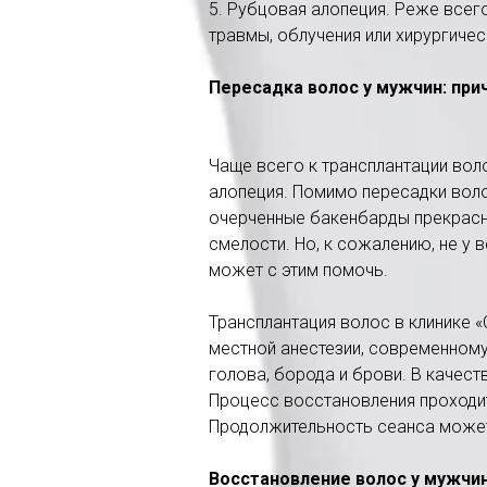
5. Рубцовая алопеция. Реже всег
травмы, облучения или хирургиче
Пересадка волос у мужчин: при
Чаще всего к трансплантации вол
алопеция. Помимо пересадки воло
очерченные бакенбарды прекрасн
смелости. Но, к сожалению, не у
может с этим помочь.
Трансплантация волос в клинике 
местной анестезии, современному
голова, борода и брови. В качес
Процесс восстановления проходит
Продолжительность сеанса может 
Восстановление волос у мужчин