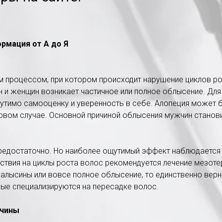
ормация от А до Я
м процессом, при котором происходит нарушение циклов ро
н и женщин возникает частичное или полное облысение. Для
щутимо самооценку и уверенность в себе. Алопеция может бы
ервом случае. Основной причиной облысения мужчин стано
едостаточно. Но наиболее ощутимый эффект наблюдается п
йствия на циклы роста волос рекомендуется лечение мезоте
залысины или вовсе полное облысение, то единственно вер
рые специализируются на пересадке волос.
ичины