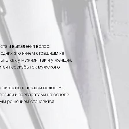
ста и выпадения волос.
 одних это ничем страшным не
ть как у мужчин, так и у женщин,
вится переизбыток мужского
ри трансплантации волос. На
рапией и препаратами на основе
ным решением становится