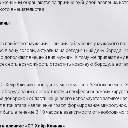
о женщины обращаются по причине рубцовой алопеции, кот
ского вмешательства.
чины
ос прибегают мужчины. Причины облысения у мужского пол
с в зону головы, актуальна на сегодняшний день борода. 
о дополняют внешний вид мужчин. К тому же придают ему 
 всех есть возможность отрастить красивую бороду, а вот 
«СТ Хейр Клиник» проводится максимально безболезненно. Э
 оборудованию, деликатности и профессионализму хирурга
тве донорской области чаще всего используется затылочная
 в три этапа: извлечение графт, формирование микролунок, 
быть в течение 3-10 часов в зависимости от необходимого
 в клинике «СТ Хейр Клиник»