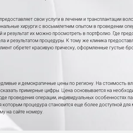
предоставляет свои услуги в лечении и трансплантации вол
нальные хирурги с восьмилетним опытом в проведении опер
 и результат их можно просмотреть в портфолио. Где пре
а и результатом процедуры. К тому же клиника предоставл
клиент обретет красивую прическу, оформленные густые бро
ведливые и демократичные цены по региону. На стоимость в
 сказать примерные цифры. Цена основывается на необхо
оде проведения операции, индивидуальных особенностях пац
я которым процедура становится еще более доступной для 
у на сайте номеру.