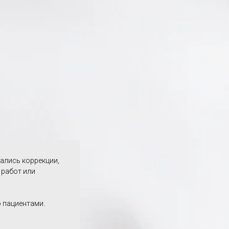
ались коррекции,
 работ или
 пациентами.