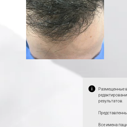
Размещенные в
редактировани
результатов.
Представленны
Все имена пац