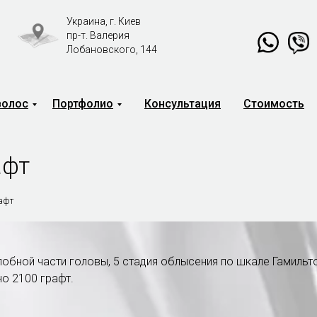
Украина, г. Киев
пр-т. Валерия
Лобановского, 144
волос
Портфолио
Консультация
Стоимость
Свяжитесь с нами
Онлайн-консультация
в мессенджере:
афт
рафт
в лобной части головы, 5 стадия облысения по шкале Гамильт
о 2100 графт.