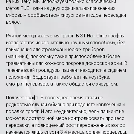
на них цену. Мы используем только классический
метод FUE - один из двух официально признанных
мировым сообществом хирургов методов пересадки
волос.
Ручной метод излечения графт. В ST Hair Clinic графты
извлекаются исключительно «ручным способом», без
применения электромеханических приборов
(машинки), поскольку такие приспособления более
травматичны для кожного покрова донорской зоны. В
течение всей процедуры пациент находится в сидячем
положении, бодрствует, работает на ноутбуке,
смотрит телевизор, а также общается с хирургом.
Подсчет графт. В последнее время стали не
редкостью случаи обмана при подсчете извлечения и
посадке графт. И это неудивительно, ведь пациент не
может в достаточной мере контролировать процесс
пересадки, а полноценный рост пересаженных волос
начинается лишь спустя 3-4 месяца со дня процедуры.