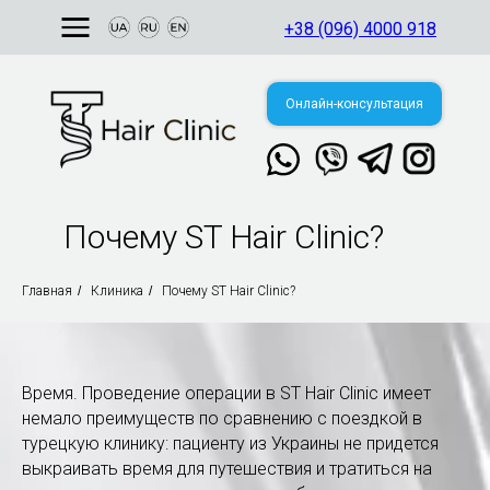
+38 (096) 4000 918
Онлайн-консультация
Почему ST Hair Clinic?
Свяжитесь с нами
в мессенджере:
Главная
/
Клиника
/
Почему ST Hair Clinic?
аина, г. Киев
т. Валерия
ановского, 144
Время. Проведение операции в ST Hair Clinic имеет
немало преимуществ по сравнению с поездкой в
турецкую клинику: пациенту из Украины не придется
выкраивать время для путешествия и тратиться на